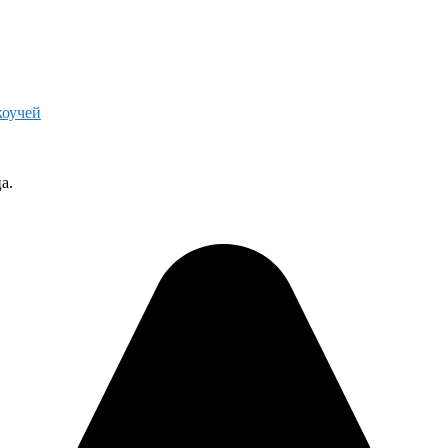
коучей
а.