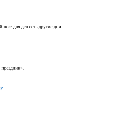
йню»: для дел есть другие дни.
 праздник».
ev