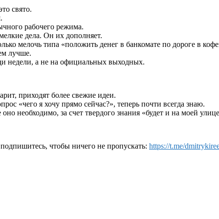
это свято.
.
ычного рабочего режима.
мелкие дела. Он их дополняет.
только мелочь типа «положить денег в банкомате по дороге в кофе
ем лучше.
реди недели, а не на официальных выходных.
арит, приходят более свежие идеи.
опрос «чего я хочу прямо сейчас?», теперь почти всегда знаю.
но необходимо, за счет твердого знания «будет и на моей улице
 подпишитесь, чтобы ничего не пропускать:
https://t.me/dmitrykire