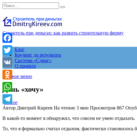
Перейти
Search
к
for:
содержанию
Строитель при деньгах: как развить строительную фирму
Facebook
Блог
Коучинг до результата
Twitter
Система «Сдвиг»
О проекте
VK
Главное меню
Odnoklassniki
День «хочу»
WhatsApp
разное
Автор
Дмитрий Киреев
На чтение
3 мин
Просмотров
867
Опуб
Telegram
В какой-то момент я обнаружил, что совсем не умею отдыхать.
То, что я формально считал отдыхом, фактически становилось 