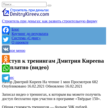
Перейти
Search
к
for:
содержанию
Строитель при деньгах: как развить строительную фирму
Блог
Коучинг до результата
Facebook
Система «Сдвиг»
О проекте
Twitter
Главное меню
VK
Доступ к тренингам Дмитрия Киреева
бесплатно (видео)
Odnoklassniki
WhatsApp
бизнес
Автор
Дмитрий Киреев
На чтение
1 мин
Просмотров
682
Telegram
Опубликовано
16.02.2021
Обновлено
16.02.2021
Записал видео о тренингах, к которым вы можете получить
доступ бесплатно при участии в программе «Твёрдые 150».
Общая стоимость тренингов — больше 50К рублей.