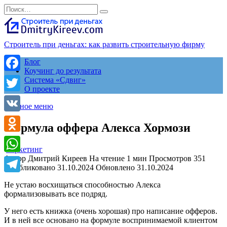
Перейти
Search
к
for:
содержанию
Строитель при деньгах: как развить строительную фирму
Блог
Коучинг до результата
Facebook
Система «Сдвиг»
О проекте
Twitter
Главное меню
VK
Формула оффера Алекса Хормози
Odnoklassniki
маркетинг
Автор
Дмитрий Киреев
На чтение
1 мин
Просмотров
351
WhatsApp
Опубликовано
31.10.2024
Обновлено
31.10.2024
Telegram
Не устаю восхищаться способностью Алекса
формализовывать все подряд.
У него есть книжка (очень хорошая) про написание офферов.
И в ней все основано на формуле воспринимаемой клиентом