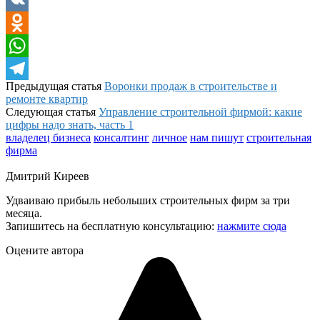
VK
Odnoklassniki
WhatsApp
Предыдущая статья
Воронки продаж в строительстве и
Telegram
ремонте квартир
Следующая статья
Управление строительной фирмой: какие
цифры надо знать, часть 1
владелец бизнеса
консалтинг
личное
нам пишут
строительная
фирма
Дмитрий Киреев
Удваиваю прибыль небольших строительных фирм за три
месяца.
Запишитесь на бесплатную консультацию:
нажмите сюда
Оцените автора