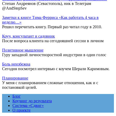
Степан Андреянов (Севастополь), ник в Телеграм
@AndStepSev
Заметки к книге Тима Ферриса «Как работать 4 часа в
неделю…»
Решил перечитать книгу. Первый раз читал году в 2010.
Коуч, консультант и садовник
После вопроса клиента на сегодняшней сессии в личном
Позитивное мышление
Гуру западной личностноростной индустрии в один голос
Боль неизбежна
Сегодня посмотрел интервью с коучем Шерали Каримовым.
Планирование
У меня с планированием сложные отношения, как и с
постановкой целей.
Блог
Коучинг до результата
Система «Сдвиг»
О проекте