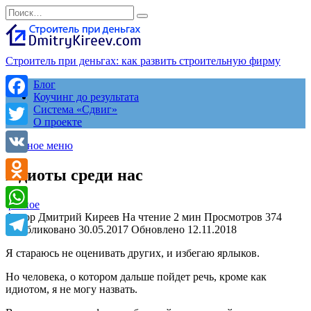
Перейти
Search
к
for:
содержанию
Строитель при деньгах: как развить строительную фирму
Блог
Коучинг до результата
Facebook
Система «Сдвиг»
О проекте
Twitter
Главное меню
VK
Идиоты среди нас
Odnoklassniki
разное
Автор
Дмитрий Киреев
На чтение
2 мин
Просмотров
374
WhatsApp
Опубликовано
30.05.2017
Обновлено
12.11.2018
Telegram
Я стараюсь не оценивать других, и избегаю ярлыков.
Но человека, о котором дальше пойдет речь, кроме как
идиотом, я не могу назвать.