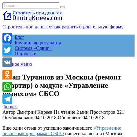
Перейти
Search
к
for:
содержанию
Строитель при деньгах: как развить строительную фирму
Блог
Коучинг до результата
Facebook
Система «Сдвиг»
О проекте
Twitter
Главное меню
VK
Иван Турчинов из Москвы (ремонт
квартир) о модуле «Управление
Odnoklassniki
бизнесом» СБСО
WhatsApp
бизнес
Telegram
Автор
Дмитрий Киреев
На чтение
2 мин
Просмотров
221
Опубликовано
04.10.2018
Обновлено
04.10.2018
Еще один отзыв от успешно закончившего
«Управление
бизнесом» программы СБСО
нашего коллеги из Москвы: