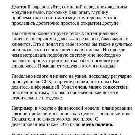
Дмитрий, здравствуйте, сомнений перед прохождением
модуля не было, поскольку Ваш опыт, глубину
проблематики и систематизацию материала можно
проследить достаточно просто, в открытом доступе.
Вы отлично конвертируете теплых потенциальных
клиентов в горячих и далее — в реальных, благодарных
клиентов. Это я понял по себе и хотел бы также научиться
использовать на своих клиентах, в отделке. Но прежде
чем выстраивать подобную систему мне необходимо
наладить процесс производства работ, поскольку не
справляюсь. Помощи от модуля в этом я и ожидал.
Глобально нового я ничего не узнал, поскольку регулярно
прослушиваю ССБ, и прочие ролики, в которых Вы
делитесь информацией. Узнал
очень много тонкостей
и
пояснений к тому, что было обозначено как догма в
строительстве и отделке.
Например, в модуле о финансовой модели, планировании
грязной прибыли и в финансах в целом — я полный ноль.
Показатели не фиксируются, все плохо. С
делегированием также. Это было
очень полезно
.
Большой интерес вызвал анализ направлений: гемор-