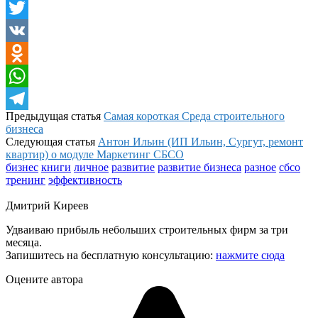
Facebook
Twitter
VK
Odnoklassniki
WhatsApp
Предыдущая статья
Самая короткая Среда строительного
Telegram
бизнеса
Следующая статья
Антон Ильин (ИП Ильин, Сургут, ремонт
квартир) о модуле Маркетинг СБСО
бизнес
книги
личное
развитие
развитие бизнеса
разное
сбсо
тренинг
эффективность
Дмитрий Киреев
Удваиваю прибыль небольших строительных фирм за три
месяца.
Запишитесь на бесплатную консультацию:
нажмите сюда
Оцените автора