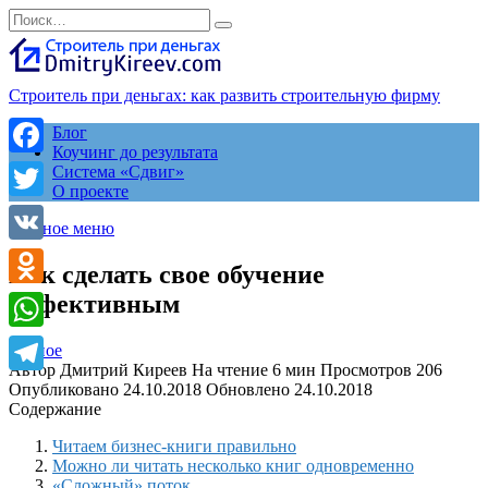
Перейти
Search
к
for:
содержанию
Строитель при деньгах: как развить строительную фирму
Блог
Коучинг до результата
Facebook
Система «Сдвиг»
О проекте
Twitter
Главное меню
VK
Как сделать свое обучение
эффективным
Odnoklassniki
WhatsApp
разное
Автор
Дмитрий Киреев
На чтение
6 мин
Просмотров
206
Telegram
Опубликовано
24.10.2018
Обновлено
24.10.2018
Содержание
Читаем бизнес-книги правильно
Можно ли читать несколько книг одновременно
«Сложный» поток