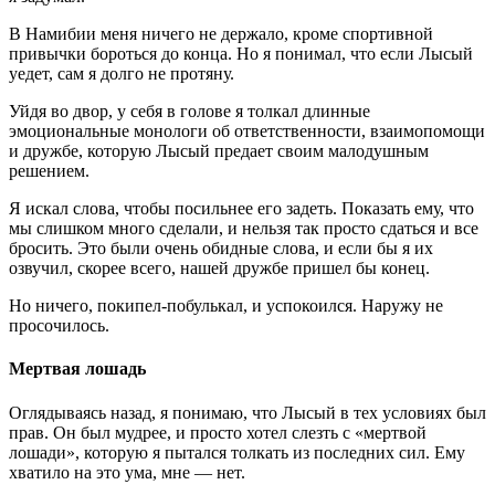
В Намибии меня ничего не держало, кроме спортивной
привычки бороться до конца. Но я понимал, что если Лысый
уедет, сам я долго не протяну.
Уйдя во двор, у себя в голове я толкал длинные
эмоциональные монологи об ответственности, взаимопомощи
и дружбе, которую Лысый предает своим малодушным
решением.
Я искал слова, чтобы посильнее его задеть. Показать ему, что
мы слишком много сделали, и нельзя так просто сдаться и все
бросить. Это были очень обидные слова, и если бы я их
озвучил, скорее всего, нашей дружбе пришел бы конец.
Но ничего, покипел-побулькал, и успокоился. Наружу не
просочилось.
Мертвая лошадь
Оглядываясь назад, я понимаю, что Лысый в тех условиях был
прав. Он был мудрее, и просто хотел слезть с «мертвой
лошади», которую я пытался толкать из последних сил. Ему
хватило на это ума, мне — нет.