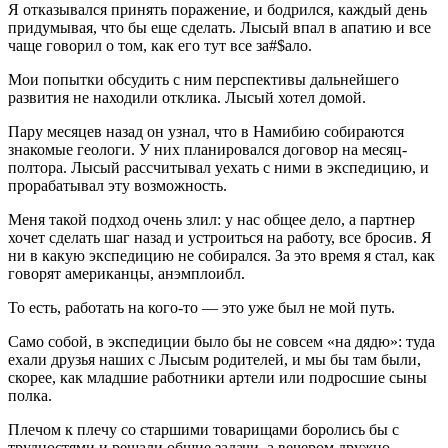
Я отказывался принять поражение, и бодрился, каждый день
придумывая, что бы еще сделать. Лысый впал в апатию и все
чаще говорил о том, как его тут все за#$ало.
Мои попытки обсудить с ним перспективы дальнейшего
развития не находили отклика. Лысый хотел домой.
Пару месяцев назад он узнал, что в Намибию собираются
знакомые геологи. У них планировался договор на месяц-
полтора. Лысый рассчитывал уехать с ними в экспедицию, и
прорабатывал эту возможность.
Меня такой подход очень злил: у нас общее дело, а партнер
хочет сделать шаг назад и устроиться на работу, все бросив. Я
ни в какую экспедицию не собирался. За это время я стал, как
говорят американцы, анэмплоибл.
То есть, работать на кого-то — это уже был не мой путь.
Само собой, в экспедиции было бы не совсем «на дядю»: туда
ехали друзья наших с Лысым родителей, и мы бы там были,
скорее, как младшие работники артели или подросшие сыны
полка.
Плечом к плечу со старшими товарищами боролись бы с
трудностями и решали общие задачи, а вечером дружно