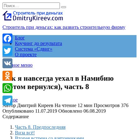
Перейти
Search
к
for:
содержанию
Строитель при деньгах: как развить строительную фирму
Блог
Коучинг до результата
Facebook
Система «Сдвиг»
О проекте
Twitter
Главное меню
VK
Как я навсегда уехал в Намибию
(потом вернулся), часть 8
Odnoklassniki
WhatsApp
разное
Автор
Дмитрий Киреев
На чтение
12 мин
Просмотров
376
Telegram
Опубликовано
11.07.2019
Обновлено
06.08.2019
Содержание
Часть 8. Предпоследняя
Виза всё!
Вторая встреча со взяточниками