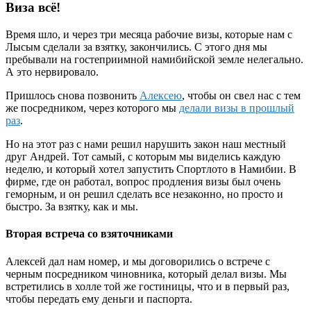
Виза всё!
Время шло, и через три месяца рабочие визы, которые нам с
Лысым сделали за взятку, закончились. С этого дня мы
пребывали на гостеприимной намибийской земле нелегально.
А это нервировало.
Пришлось снова позвонить
Алексею
, чтобы он свел нас с тем
же посредником, через которого мы
делали визы в прошлый
раз
.
Но на этот раз с нами решил нарушить закон наш местный
друг Андрей. Тот самый, с которым мы виделись каждую
неделю, и который хотел запустить Спортлото в Намибии. В
фирме, где он работал, вопрос продления визы был очень
геморным, и он решил сделать все незаконно, но просто и
быстро. За взятку, как и мы.
Вторая встреча со взяточниками
Алексей дал нам номер, и мы договорились о встрече с
черным посредником чиновника, который делал визы. Мы
встретились в холле той же гостиницы, что и в первый раз,
чтобы передать ему деньги и паспорта.