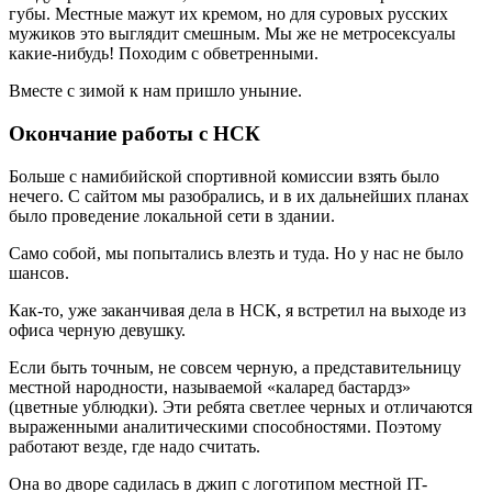
губы. Местные мажут их кремом, но для суровых русских
мужиков это выглядит смешным. Мы же не метросексуалы
какие-нибудь! Походим с обветренными.
Вместе с зимой к нам пришло уныние.
Окончание работы с НСК
Больше с намибийской спортивной комиссии взять было
нечего. С сайтом мы разобрались, и в их дальнейших планах
было проведение локальной сети в здании.
Само собой, мы попытались влезть и туда. Но у нас не было
шансов.
Как-то, уже заканчивая дела в НСК, я встретил на выходе из
офиса черную девушку.
Если быть точным, не совсем черную, а представительницу
местной народности, называемой «каларед бастардз»
(цветные ублюдки). Эти ребята светлее черных и отличаются
выраженными аналитическими способностями. Поэтому
работают везде, где надо считать.
Она во дворе садилась в джип с логотипом местной IT-