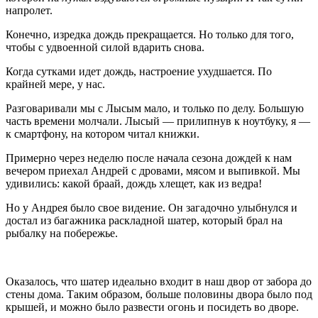
напролет.
Конечно, изредка дождь прекращается. Но только для того,
чтобы с удвоенной силой вдарить снова.
Когда сутками идет дождь, настроение ухудшается. По
крайней мере, у нас.
Разговаривали мы с Лысым мало, и только по делу. Большую
часть времени молчали. Лысый — прилипнув к ноутбуку, я —
к смартфону, на котором читал книжки.
Примерно через неделю после начала сезона дождей к нам
вечером приехал Андрей с дровами, мясом и выпивкой. Мы
удивились: какой браай, дождь хлещет, как из ведра!
Но у Андрея было свое видение. Он загадочно улыбнулся и
достал из багажника раскладной шатер, который брал на
рыбалку на побережье.
Оказалось, что шатер идеально входит в наш двор от забора до
стены дома. Таким образом, больше половины двора было под
крышей, и можно было развести огонь и посидеть во дворе.