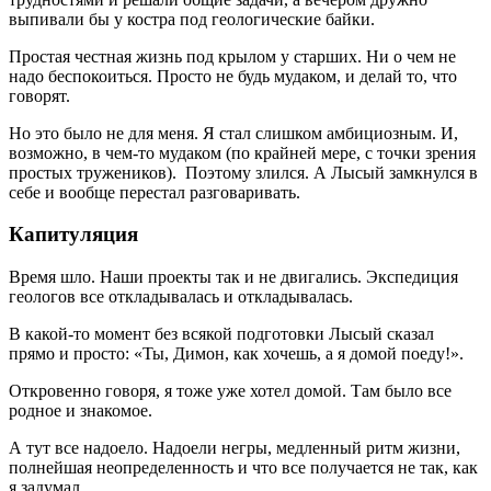
выпивали бы у костра под геологические байки.
Простая честная жизнь под крылом у старших. Ни о чем не
надо беспокоиться. Просто не будь мудаком, и делай то, что
говорят.
Но это было не для меня. Я стал слишком амбициозным. И,
возможно, в чем-то мудаком (по крайней мере, с точки зрения
простых тружеников). Поэтому злился. А Лысый замкнулся в
себе и вообще перестал разговаривать.
Капитуляция
Время шло. Наши проекты так и не двигались. Экспедиция
геологов все откладывалась и откладывалась.
В какой-то момент без всякой подготовки Лысый сказал
прямо и просто: «Ты, Димон, как хочешь, а я домой поеду!».
Откровенно говоря, я тоже уже хотел домой. Там было все
родное и знакомое.
А тут все надоело. Надоели негры, медленный ритм жизни,
полнейшая неопределенность и что все получается не так, как
я задумал.