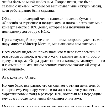
чтобы быть со мной любезным. Скорее всего, это было
связано с чеками, которые он выписывал мне каждый месяц,
хотя работа давно была сделана.
Обналичив последний чек, я написал на листе бумаги
«Спасибо за терпение и поддержку» и положил это письмо в
конверт вместе с 10% денег, которые мы получили по
последнему договору с НСК.
При следующей встрече с чиновником попросил уделить мне
пару минут: «Мистер Могане, мы написали вам письмо.»
Всем своим видом он показывал, что у него нет времени на
разговоры со мной, и что его ждут великие дела, а я просто
трачу его время. Он раздраженно взял конверт, заглянул в него
и с изменившимся лицом севшим голосом сказал: «Я отдам
это общине!».
Ага, конечно. Отдаст.
Но мне было все равно, что он сделает с этими деньгами. Я
говорил ему еще пару месяцев назад о том, что у нас есть
маркетинговый фонд в размере 10%, который мы передадим
ему сразу после получения финального платежа.
Могане тогда скромно сказал, что ему ничего не надо. Просто,