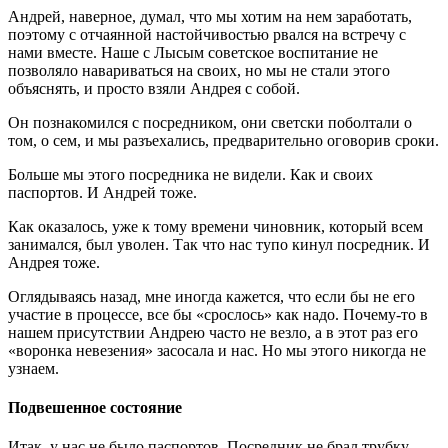
Андрей, наверное, думал, что мы хотим на нем заработать,
поэтому с отчаянной настойчивостью рвался на встречу с
нами вместе. Наше с Лысым советское воспитание не
позволяло навариваться на своих, но мы не стали этого
объяснять, и просто взяли Андрея с собой.
Он познакомился с посредником, они светски поболтали о
том, о сем, и мы разъехались, предварительно оговорив сроки.
Больше мы этого посредника не видели. Как и своих
паспортов. И Андрей тоже.
Как оказалось, уже к тому времени чиновник, который всем
занимался, был уволен. Так что нас тупо кинул посредник. И
Андрея тоже.
Оглядываясь назад, мне иногда кажется, что если бы не его
участие в процессе, все бы «срослось» как надо. Почему-то в
нашем присутствии Андрею часто не везло, а в этот раз его
«воронка невезения» засосала и нас. Но мы этого никогда не
узнаем.
Подвешенное состояние
Итак, у нас не было паспортов. Посредник не брал трубку,