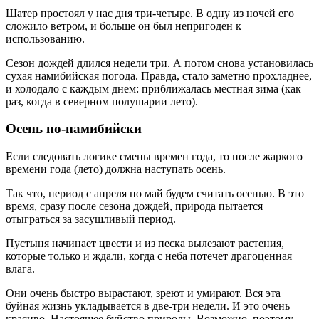
Шатер простоял у нас дня три-четыре. В одну из ночей его
сложило ветром, и больше он был непригоден к
использованию.
Сезон дождей длился недели три. А потом снова установилась
сухая намибийская погода. Правда, стало заметно прохладнее,
и холодало с каждым днем: приближалась местная зима (как
раз, когда в северном полушарии лето).
Осень по-намибийски
Если следовать логике смены времен года, то после жаркого
времени года (лето) должна наступать осень.
Так что, период с апреля по май будем считать осенью. В это
время, сразу после сезона дождей, природа пытается
отыграться за засушливый период.
Пустыня начинает цвести и из песка вылезают растения,
которые только и ждали, когда с неба потечет драгоценная
влага.
Они очень быстро вырастают, зреют и умирают. Вся эта
буйная жизнь укладывается в две-три недели. И это очень
красиво. Настоящее буйство природы. Возможно, поэтому