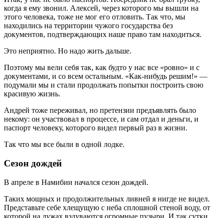
когда я ему звонил. Алексей, через которого мы вышли на
этого человека, тоже не мог его отловить. Так что, мы
находились на территории чужого государства без
документов, подтверждающих наше право там находиться.
Это неприятно. Но надо жить дальше.
Поэтому мы вели себя так, как будто у нас все «ровно» и с
документами, и со всем остальным. «Как-нибудь решим!» —
подумали мы и стали продолжать попытки построить свою
красивую жизнь.
Андрей тоже переживал, но претензии предъявлять было
некому: он участвовал в процессе, и сам отдал и деньги, и
паспорт человеку, которого видел первый раз в жизни.
Так что мы все были в одной лодке.
Сезон дождей
В апреле в Намибии начался сезон дождей.
Таких мощных и продолжительных ливней я нигде не видел.
Представьте себе хлещущую с неба сплошной стеной воду, от
которой на лужах вздуваются огромные пузыри. И так сутки