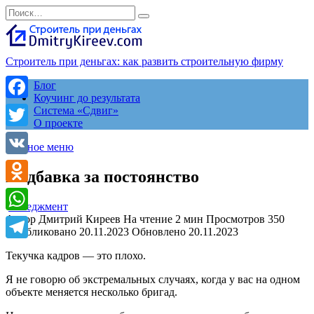
Перейти
Search
к
for:
содержанию
Строитель при деньгах: как развить строительную фирму
Блог
Коучинг до результата
Facebook
Система «Сдвиг»
О проекте
Twitter
Главное меню
VK
Надбавка за постоянство
Odnoklassniki
менеджмент
Автор
Дмитрий Киреев
На чтение
2 мин
Просмотров
350
WhatsApp
Опубликовано
20.11.2023
Обновлено
20.11.2023
Telegram
Текучка кадров — это плохо.
Я не говорю об экстремальных случаях, когда у вас на одном
объекте меняется несколько бригад.