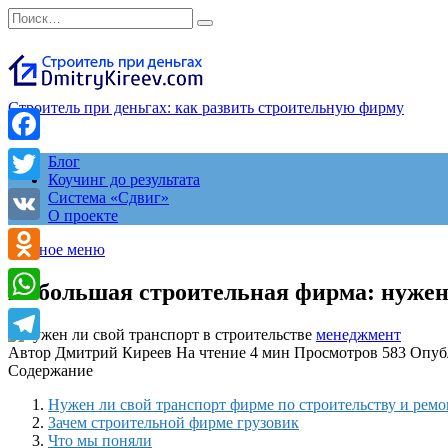
Перейти
Search
к
for:
содержанию
Строитель при деньгах: как развить строительную фирму
Facebook
Блог
Коучинг до результата
Twitter
Система «Сдвиг»
О проекте
VK
Главное меню
Odnoklassniki
Небольшая строительная фирма: нужен
WhatsApp
менеджмент
Автор
Дмитрий Киреев
На чтение
4 мин
Просмотров
583
Опуб
Telegram
Содержание
Нужен ли свой транспорт фирме по строительству и ремо
Зачем строительной фирме грузовик
Что мы поняли