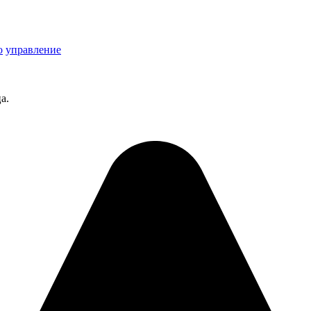
о
управление
а.