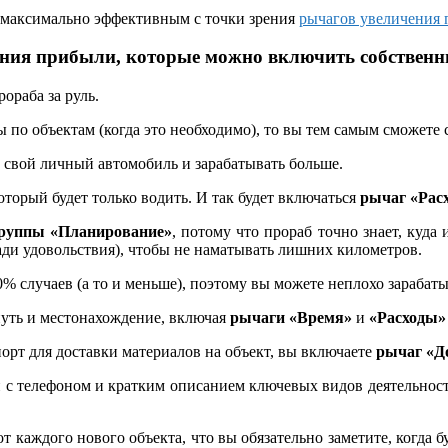
рт максимально эффективным с точки зрения
рычагов увеличения
ния прибыли, которые можно включить собствен
рораба за руль.
 по объектам (когда это необходимо), то вы тем самым сможете 
 свой личный автомобиль и зарабатывать больше.
оторый будет только водить. И так будет включаться
рычаг «Рас
руппы «Планирование»
, потому что прораб точно знает, куда 
ади удовольствия), чтобы не наматывать лишних километров.
% случаев (а то и меньше), поэтому вы можете неплохо зарабатыв
путь и местонахождение, включая
рычаги «Время»
и
«Расходы»
спорт для доставки материалов на объект, вы включаете
рычаг «Д
с телефоном и кратким описанием ключевых видов деятельност
 каждого нового объекта, что вы обязательно заметите, когда б