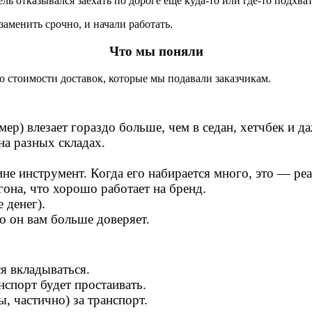
ль отказывался заехать по дороге еще куда-то или где-то подхва
заменить срочно, и начали работать.
Что мы поняли
ько стоимости доставок, которые мы подавали заказчикам.
р) влезает гораздо больше, чем в седан, хетчбек и д
на разных складах.
е инструмент. Когда его набирается много, это — реа
она, что хорошо работает на бренд.
 денег).
то он вам больше доверяет.
ся вкладываться.
нспорт будет простаивать.
, частично) за транспорт.