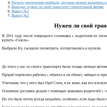
Рычаги увеличения прибыли, которые можно включить с
Выводы: нужен ли свой транспорт строительной фирме
Вывод №1
Вывод №2
Нужен ли свой тран
В 2011 году после очередного головняка с водителем из логи
купить «Газель».
Выбрали б/у, съездили посмотреть, поторговались и купили.
До этого у нас из своего транспорта были только личные автом
Прораб перевозил рабочих с объекта и на объект, забирал и п
Учитывая, что у него был Opel Corsa, я не знаю, как все влезало
Основные доставки делали с помощью знакомых водителей с «
Но это было почти всегда неудобно, особенно, если надо было 