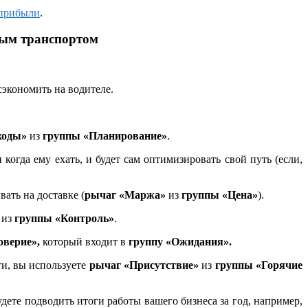
 прибыли
.
ным транспортом
сэкономить на водителе.
ходы»
из
группы «Планирование»
.
и когда ему ехать, и будет сам оптимизировать свой путь (если,
ать на доставке (
рычаг «Маржа»
из
группы «Цена»
).
из
группы «Контроль»
.
оверие»,
который входит в
группу «Ожидания».
и, вы используете
рычаг «Присутствие»
из
группы «Горячие
удете подводить итоги работы вашего бизнеса за год, например,