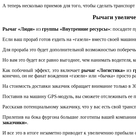
А теперь несколько приемов для того, чтобы сделать транспо
Рычаги увеличе
Рычаг «Люди»
из
группы «Внутренние ресурсы»
: посадите п
Если ваш прораб готов ездить на «газели» вместо своей машины
Для прораба это будет дополнительной возможностью поберечь
Но вам это будет все равно выгоднее, чем нанимать водителя, к
Как побочный эффект, это включает
рычаг «Логистика»
из
г
конечно, он не фанат вождения «газели» или «бычка» просто р
На стоимость доставки заказчик обращает внимание только в 30
Поставив на машину GPS-модуль, вы сможете отслеживать ее 
Рассказав потенциальному заказчику, что у вас есть свой тран
Прилепив на бока фургона большие логотипы вашей компании 
заказчики»
.
И все это в итоге незаметно приводит к увеличению прибыли от