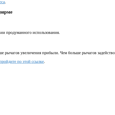
еса
.
фирме
вии продуманного использования.
ше рычагов увеличения прибыли. Чем больше рычагов задейство
пройдите по этой ссылке
.