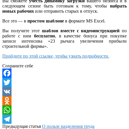
Вы сможете
учесть динамику загрузки
вашего бизнеса и в
следующем сезоне быть готовым к тому, чтобы
набрать
новых рабочих
или отправить старых в отпуск.
Все это — в
простом
шаблоне
в формате MS Excel.
Вы получите этот
шаблон вместе с видеоинструкцией
по
работе с ним
бесплатно
, в качестве бонуса при покупке
записи интенсива «23 рычага увеличения прибыли
строительной фирмы».
Пройдите по этой ссылке, чтобы узнать подробности.
Сохраните себе
Facebook
Twitter
VK
Odnoklassniki
WhatsApp
Предыдущая статья
О пользе разделения труда
Telegram