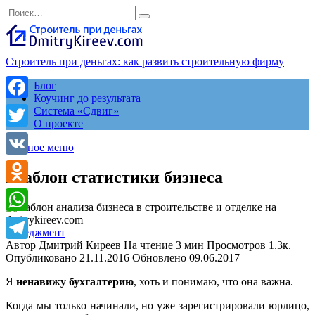
Перейти
Search
к
for:
содержанию
Строитель при деньгах: как развить строительную фирму
Блог
Коучинг до результата
Facebook
Система «Сдвиг»
О проекте
Twitter
Главное меню
VK
Шаблон статистики бизнеса
Odnoklassniki
WhatsApp
менеджмент
Автор
Дмитрий Киреев
На чтение
3 мин
Просмотров
1.3к.
Telegram
Опубликовано
21.11.2016
Обновлено
09.06.2017
Я
ненавижу бухгалтерию
, хоть и понимаю, что она важна.
Когда мы только начинали, но уже зарегистрировали юрлицо,