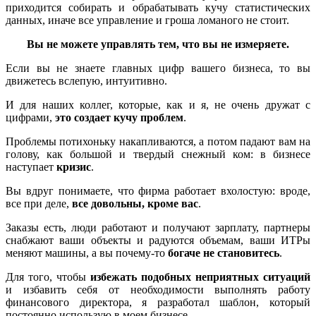
приходится собирать и обрабатывать кучу статистических
данных, иначе все управление и гроша ломаного не стоит.
Вы не можете управлять тем, что вы не измеряете.
Если вы не знаете главных цифр вашего бизнеса, то вы
движетесь вслепую, интуитивно.
И для наших коллег, которые, как и я, не очень дружат с
цифрами,
это создает кучу проблем
.
Проблемы потихоньку накапливаются, а потом падают вам на
голову, как большой и твердый снежный ком: в бизнесе
наступает
кризис
.
Вы вдруг понимаете, что фирма работает вхолостую: вроде,
все при деле,
все довольны, кроме вас
.
Заказы есть, люди работают и получают зарплату, партнеры
снабжают ваши объекты и радуются объемам, ваши ИТРы
меняют машины, а вы почему-то
богаче не становитесь
.
Для того, чтобы
избежать подобных неприятных ситуаций
и избавить себя от необходимости выполнять работу
финансового директора, я разработал шаблон, который
постоянно использую в моем бизнесе.