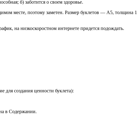
собная; б) заботится о своем здоровье.
мом месте, поэтому заметен. Размер буклетов — А5, толщина 112
рафик, на низкоскоростном интернете придется подождать.
е для создания ценности буклета):
ена в Содержании.