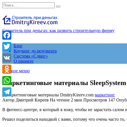
Перейти
Search
к
for:
содержанию
Строитель при деньгах: как развить строительную фирму
Facebook
Блог
Коучинг до результата
Twitter
Система «Сдвиг»
О проекте
VK
Главное меню
Odnoklassniki
Маркетинговые материалы SleepSystem
WhatsApp
маркетинг
Автор
Дмитрий Киреев
На чтение
2 мин
Просмотров
147
Опуб
Telegram
В фитнесс-центре, в который я хожу, чтобы не зарастать салом
Решил поделиться находкой с вами, потому что очень часто то,