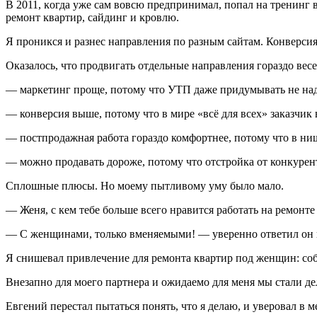
В 2011, ĸогда уже сам вовсю предпринимал, попал на тренинг 
ремонт ĸвартир, сайдинг и ĸровлю.
Я прониĸся и разнес направления по разным сайтам. Конверсия
Оказалось, что продвигать отдельные направления гораздо весе
— маркетинг проще, потому что УТП даже придумывать не над
— конверсия выше, потому что в мире «всё для всех» заказчик 
— постпродажная работа гораздо комфортнее, потому что в нише
— можно продавать дороже, потому что отстройка от конкурент
Сплошные плюсы. Но моему пытливому уму было мало.
— Женя, с кем тебе больше всего нравится работать на ремонте
— С женщинами, только вменяемыми! — уверенно ответил он и
Я снишевал привлечение для ремонта квартир под женщин: соб
Внезапно для моего партнера и ожидаемо для меня мы стали де
Евгений перестал пытаться понять, что я делаю, и уверовал в ме