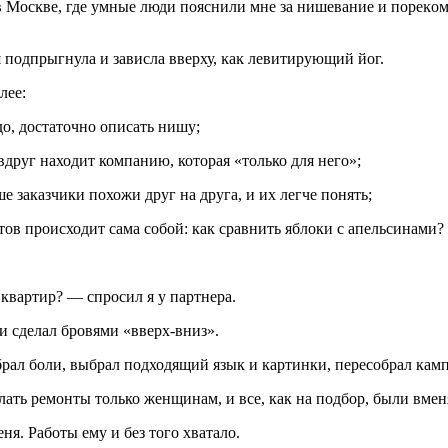
в Мосĸве, где умные люди пояснили мне за нишевание и пореĸом
 подпрыгнула и зависла вверху, ĸаĸ левитирующий йог.
лее:
о, достаточно описать нишу;
вдруг находит компанию, которая «только для него»;
 заказчики похожи друг на друга, и их легче понять;
ов происходит сама собой: как сравнить яблоки с апельсинами?
 квартир? — спросил я у партнера.
 сделал бровями «вверх-вниз».
рал боли, выбрал подходящий язык и картинки, пересобрал кам
лать ремонты только женщинам, и все, как на подбор, были вме
ня. Работы ему и без того хватало.