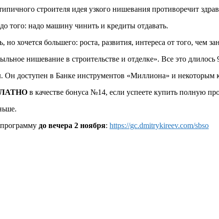
я типичного строителя идея узкого нишевания противоречит здра
до того: надо машину чинить и кредиты отдавать.
ь, но хочется большего: роста, развития, интереса от того, чем з
ыльное нишевание в строительстве и отделке». Все это длилось 
ал. Он доступен в Банке инструментов «Миллиона» и некоторым 
ЛАТНО
в качестве бонуса №14, если успеете купить полную 
ньше.
е программу
до вечера 2 ноября
:
https://gc.dmitrykireev.com/sbso