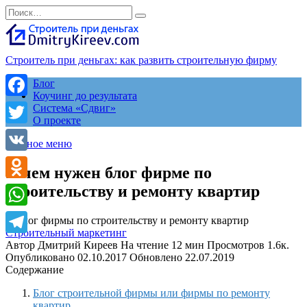
Перейти
Search
к
for:
содержанию
Строитель при деньгах: как развить строительную фирму
Блог
Коучинг до результата
Facebook
Система «Сдвиг»
О проекте
Twitter
Главное меню
VK
Зачем нужен блог фирме по
строительству и ремонту квартир
Odnoklassniki
WhatsApp
Строительный маркетинг
Telegram
Автор
Дмитрий Киреев
На чтение
12 мин
Просмотров
1.6к.
Опубликовано
02.10.2017
Обновлено
22.07.2019
Содержание
Блог строительной фирмы или фирмы по ремонту
квартир