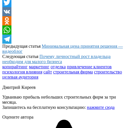
Facebook
Twitter
VK
Odnoklassniki
WhatsApp
Предыдущая статья
Минимальная цена принятия решения —
Telegram
видеоблог
Следующая статья
Почему личностный рост владельца
необходим для малого бизнеса
копирайтинг
маркетинг
отделка
привлечение клиентов
психология влияния
сайт
строительная фирма
строительство
целевая аудитория
Дмитрий Киреев
Удваиваю прибыль небольших строительных фирм за три
месяца.
Запишитесь на бесплатную консультацию:
нажмите сюда
Оцените автора