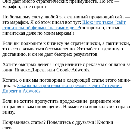
Оно дает много стратегических преимуществ. Но это —
марафон, а не спринт.
По большому счету, любой эффективный продающий сайт —
это марафон. Я об этом писал вот тут:
Шок: что такое “сайт
строительной фирмы” на самом деле!
(осторожно, статья
гигантская даже по моим меркам!)
Если вы подходите к бизнесу не стратегически, а тактически,
то с сео связываться бессмысленно. Это забег на длинную
дистанцию, и он не дает быстрых результатов.
Хотите быстрых денег? Тогда начните с рекламы с оплатой за
клик: Яндекс.Директ или Google Adwords.
Кстати, о них мы поговорим в следующей статье этого мини-
цикла:
Заказы на строительство и ремонт через Интернет:
Директ и Adwords
Если не хотите пропустить продолжение, разрешите мне
отправлять вам оповещения. Нажмите на колокольчик справа
внизу.
Понравилась статья? Поделитесь с друзьями! Кнопки —
слева.