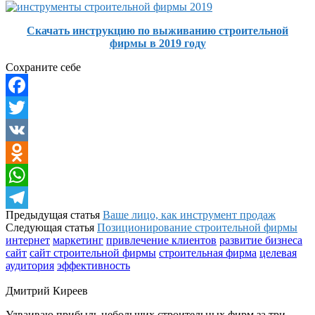
Скачать инструкцию по выживанию строительной
фирмы в 2019 году
Сохраните себе
Facebook
Twitter
VK
Odnoklassniki
WhatsApp
Предыдущая статья
Ваше лицо, как инструмент продаж
Telegram
Следующая статья
Позиционирование строительной фирмы
интернет
маркетинг
привлечение клиентов
развитие бизнеса
сайт
сайт строительной фирмы
строительная фирма
целевая
аудитория
эффективность
Дмитрий Киреев
Удваиваю прибыль небольших строительных фирм за три