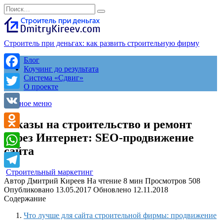
Перейти
Search
к
for:
содержанию
Строитель при деньгах: как развить строительную фирму
Блог
Коучинг до результата
Facebook
Система «Сдвиг»
О проекте
Twitter
Главное меню
VK
Заказы на строительство и ремонт
через Интернет: SEO-продвижение
Odnoklassniki
сайта
WhatsApp
Строительный маркетинг
Telegram
Автор
Дмитрий Киреев
На чтение
8 мин
Просмотров
508
Опубликовано
13.05.2017
Обновлено
12.11.2018
Содержание
Что лучше для сайта строительной фирмы: продвижение